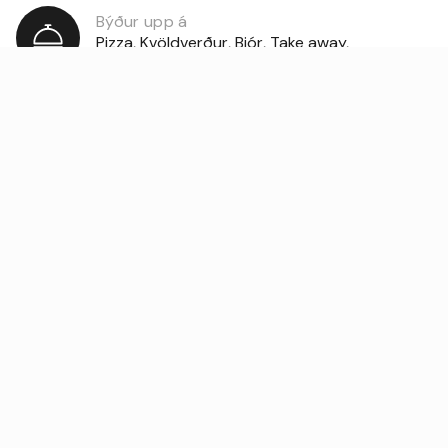
Býður upp á
Pizza, Kvöldverður, Bjór, Take away,
Hamborgarar, Töff