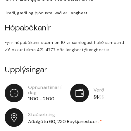
Hraði, gæði og þjónusta. Það er Langbest!
Hópabókanir
Fyrir hópabókanir stærri en 10 vinsamlegast hafið samband
við okkur í síma 421-4777 eða langbest@langbest.is
Upplýsingar
Opnunartímar í
Verð
dag
$
$
$
$
11:00
-
21:00
Staðsetning
Aðalgötu 60, 230 Reykjanesbær
📍