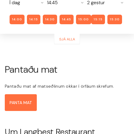
14:00
14:15
14:30
14:45
15:00
15:15
15:30
SJÁ ALLA
Pantaðu mat
Pantaðu mat af matseðlinum okkar í örfáum skrefum.
PANTA MAT
Um
Langbest Restaurant